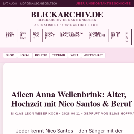
SAT, AUG 8
MORGENAUSGABE
DEUTSCH
ÜBER UNS
KONTAKT
GESCHICHTE
BLICKARCHIV.DE
BLICKARCHIV REDAKTIONSDESK
AKTUALISIERT 11:15
16 ARTIKEL HEUTE
STAR
ÜBE
KON
GESC
DATENSCHUTZ
COOKIE-
RUND
B
TSEIT
R
TAK
HICHT
ERKLÄRUNG
RICHTLINI
BRIE
L
E
UNS
T
E
E
F
O
G
BLOG
LOKAL
POLITIK
TECHNIK
WELT
WIRTSCHAFT
Aileen Anna Wellenbrink: Alter,
Hochzeit mit Nico Santos & Beruf
NIKLAS LEON WEBER KOCH • 2026-06-11 • GEPRUFT VON ELIAS HOFFM
Jeder kennt Nico Santos – den Sänger mit der