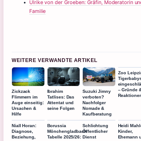
Ulrike von der Groeben: Gräfin, Moderatorin un
Familie
WEITERE VERWANDTE ARTIKEL
Zoo Leipzi
Tigerbaby
eingeschlä
– Gründe 
Zickzack
Ibrahim
Suzuki Jimny
Reaktione
Flimmern im
Tatlises: Das
verboten?
Auge einseitig:
Attentat und
Nachfolger
Ursachen &
seine Folgen
Nomade &
Hilfe
Kaufberatung
Niall Horan:
Borussia
Schlichtung
Heidi Mahl
Diagnose,
Mönchengladbach
Öffentlicher
Kinder,
Beziehung,
Tabelle 2025/26:
Dienst
Ehemann 