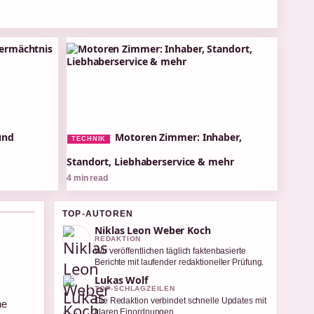
und
Motoren Zimmer: Inhaber,
TECHNIK
Standort, Liebhaberservice & mehr
4 min read
TOP-AUTOREN
Niklas Leon Weber Koch
REDAKTION
Wir veröffentlichen täglich faktenbasierte
Berichte mit laufender redaktioneller Prüfung.
Lukas Wolf
TOP-SCHLAGZEILEN
Die Redaktion verbindet schnelle Updates mit
he
klaren Einordnungen.