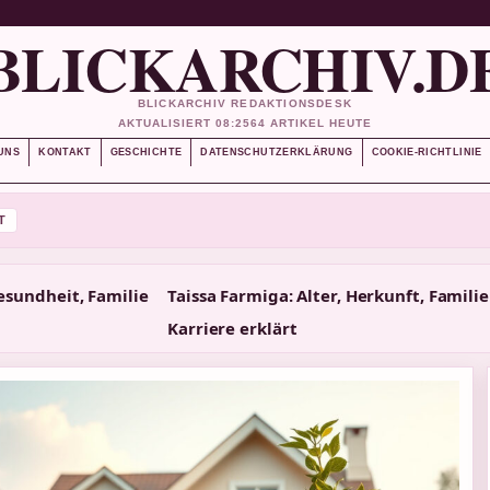
BLICKARCHIV.D
BLICKARCHIV REDAKTIONSDESK
AKTUALISIERT 08:25
64 ARTIKEL HEUTE
UNS
KONTAKT
GESCHICHTE
DATENSCHUTZERKLÄRUNG
COOKIE-RICHTLINIE
T
esundheit, Familie
Taissa Farmiga: Alter, Herkunft, Famili
Karriere erklärt