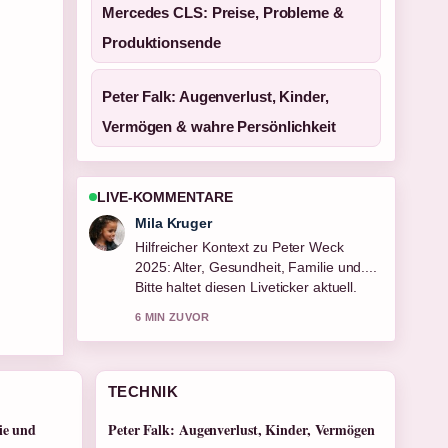
Mercedes CLS: Preise, Probleme &
Produktionsende
Peter Falk: Augenverlust, Kinder,
Vermögen & wahre Persönlichkeit
LIVE-KOMMENTARE
Jonas Wagner
Die Berichterstattung zu Taissa
Farmiga: Alter, Herkunft, Familie und
Karriere... wirkt solide und sehr gut
nachvollziehbar.
8 MIN ZUVOR
TECHNIK
ie und
Peter Falk: Augenverlust, Kinder, Vermögen