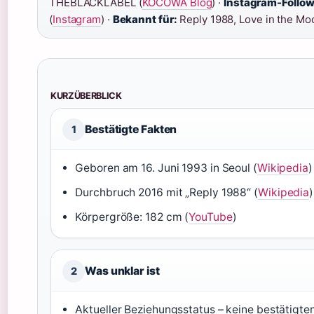
THEBLACKLABEL (
KOCOWA Blog
) ·
Instagram-Follow
(
Instagram
) ·
Bekannt für:
Reply 1988, Love in the Moo
KURZÜBERBLICK
Bestätigte Fakten
1
Geboren am 16. Juni 1993 in Seoul (
Wikipedia
)
Durchbruch 2016 mit „Reply 1988“ (
Wikipedia
)
Körpergröße: 182 cm (
YouTube
)
Was unklar ist
2
Aktueller Beziehungsstatus – keine bestätigt