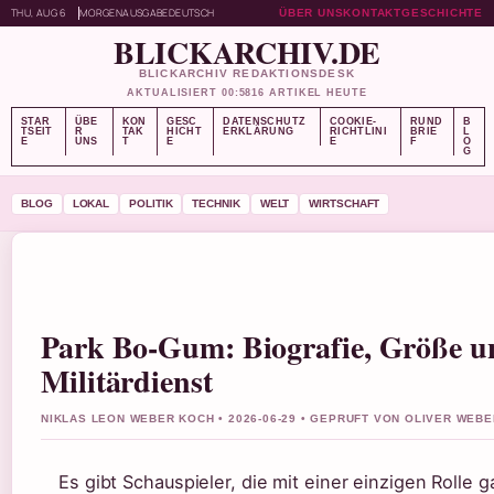
THU, AUG 6
MORGENAUSGABE
DEUTSCH
ÜBER UNS
KONTAKT
GESCHICHTE
BLICKARCHIV.DE
BLICKARCHIV REDAKTIONSDESK
AKTUALISIERT 00:58
16 ARTIKEL HEUTE
STAR
ÜBE
KON
GESC
DATENSCHUTZ
COOKIE-
RUND
B
TSEIT
R
TAK
HICHT
ERKLÄRUNG
RICHTLINI
BRIE
L
E
UNS
T
E
E
F
O
G
BLOG
LOKAL
POLITIK
TECHNIK
WELT
WIRTSCHAFT
Park Bo-Gum: Biografie, Größe u
Militärdienst
NIKLAS LEON WEBER KOCH • 2026-06-29 • GEPRUFT VON OLIVER WEBE
Es gibt Schauspieler, die mit einer einzigen Rolle 