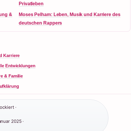
Privatleben
nung &
Moses Pelham: Leben, Musik und Karriere des
deutschen Rappers
d Karriere
elle Entwicklungen
re & Familie
Aufklärung
ckiert ·
anuar 2025 ·