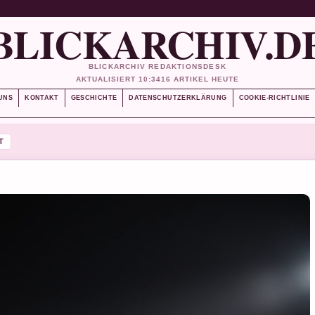
BLICKARCHIV.D
BLICKARCHIV REDAKTIONSDESK
AKTUALISIERT 10:34
16 ARTIKEL HEUTE
UNS
KONTAKT
GESCHICHTE
DATENSCHUTZERKLÄRUNG
COOKIE-RICHTLINIE
T