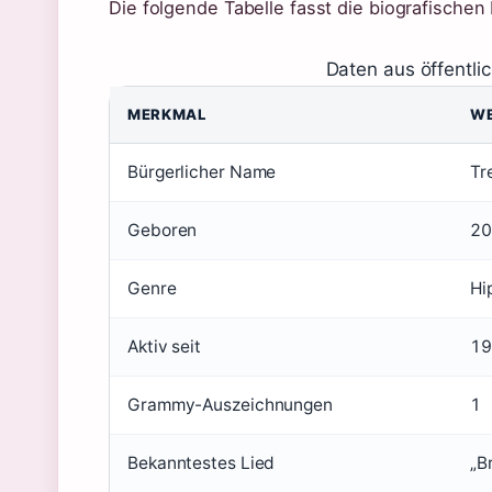
Die folgende Tabelle fasst die biografische
Daten aus öffentli
MERKMAL
W
Bürgerlicher Name
Tr
Geboren
20
Genre
Hi
Aktiv seit
19
Grammy-Auszeichnungen
1
Bekanntestes Lied
„B