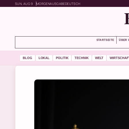
SUN, AUG 9
MORGENAUSGABE
DEUTSCH
STARTSEITE
ÜBER 
BLOG
LOKAL
POLITIK
TECHNIK
WELT
WIRTSCHAF