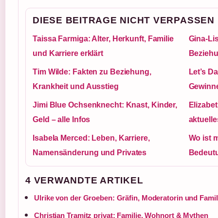
DIESE BEITRAGE NICHT VERPASSEN
Taissa Farmiga: Alter, Herkunft, Familie
Gina-Li
und Karriere erklärt
Beziehu
Tim Wilde: Fakten zu Beziehung,
Let’s D
Krankheit und Ausstieg
Gewinne
Jimi Blue Ochsenknecht: Knast, Kinder,
Elizabe
Geld – alle Infos
aktuell
Isabela Merced: Leben, Karriere,
Wo ist 
Namensänderung und Privates
Bedeut
4 VERWANDTE ARTIKEL
Ulrike von der Groeben: Gräfin, Moderatorin und Famil
Christian Tramitz privat: Familie, Wohnort & Mythen