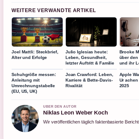
WEITERE VERWANDTE ARTIKEL
Joel Mattli: Steckbrief,
Julio Iglesias heute:
Brooke M
Alter und Erfolge
Leben, Gesundheit,
über den 
letzter Auftritt & Familie
und ihr 
Schuhgröße messen:
Joan Crawford: Leben,
Apple Wat
Anleitung mit
Karriere & Bette-Davis-
Ur achen
Umrechnungstabelle
Rivalität
2025
(EU, US, UK)
UBER DEN AUTOR
Niklas Leon Weber Koch
Wir veröffentlichen täglich faktenbasierte Berich