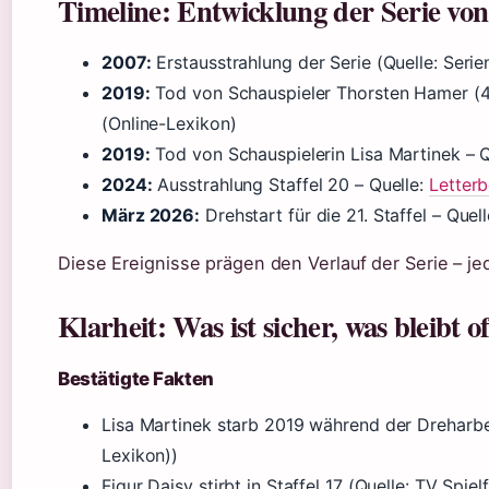
Timeline: Entwicklung der Serie von
2007:
Erstausstrahlung der Serie (Quelle: Seri
2019:
Tod von Schauspieler Thorsten Hamer (4
(Online-Lexikon)
2019:
Tod von Schauspielerin Lisa Martinek – Q
2024:
Ausstrahlung Staffel 20 – Quelle:
Letter
März 2026:
Drehstart für die 21. Staffel – Que
Diese Ereignisse prägen den Verlauf der Serie – jed
Klarheit: Was ist sicher, was bleibt o
Bestätigte Fakten
Lisa Martinek starb 2019 während der Dreharbei
Lexikon))
Figur Daisy stirbt in Staffel 17 (Quelle: TV Spielf