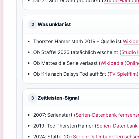
Die 21. Staffel wird produziert (
Studio Hambur
Was unklar ist
2
Thorsten Hamer starb 2019 – Quelle ist
Wikipe
Ob Staffel 2026 tatsächlich erscheint (
Studio
Ob Mattes die Serie verlässt (
Wikipedia (Onlin
Ob Kris nach Daisys Tod aufhört (
TV Spielfilm
)
Zeitleisten-Signal
3
2007: Serienstart (
Serien-Datenbank fernsehs
2019: Tod Thorsten Hamer (
Serien-Datenbank 
2024: Staffel 20 (
Serien-Datenbank fernsehser