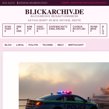
SUN, AUG 9
MORGENAUSGABE
DEUTSCH
ÜBER UNS
KONTAKT
GESCHICHTE
BLICKARCHIV.DE
BLICKARCHIV REDAKTIONSDESK
AKTUALISIERT 05:42
16 ARTIKEL HEUTE
STAR
ÜBE
KON
GESC
DATENSCHUTZ
COOKIE-
RUND
B
TSEIT
R
TAK
HICHT
ERKLÄRUNG
RICHTLINI
BRIE
L
E
UNS
T
E
E
F
O
G
BLOG
LOKAL
POLITIK
TECHNIK
WELT
WIRTSCHAFT