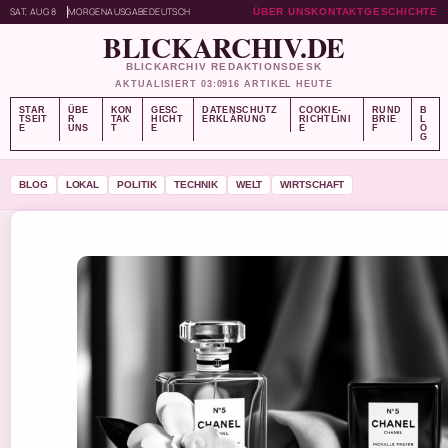
SAT, AUG 8
MORGENAUSGABE
DEUTSCH
ÜBER UNS
KONTAKT
GESCHICHTE
BLICKARCHIV.DE
BLICKARCHIV REDAKTIONSDESK
AKTUALISIERT 03:09
16 ARTIKEL HEUTE
STAR
ÜBE
KON
GESC
DATENSCHUTZ
COOKIE-
RUND
B
TSEIT
R
TAK
HICHT
ERKLÄRUNG
RICHTLINI
BRIE
L
E
UNS
T
E
E
F
O
G
BLOG
LOKAL
POLITIK
TECHNIK
WELT
WIRTSCHAFT