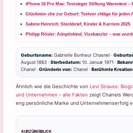
iPhone 16 Pro Max: Testsieger Stiftung Warentest – 
Glückwün che zur Geburt: Textvor chläge für jeden 
Sabine Heinrich: Steckbrief, Kinder & Karriere 2025
Philipp Rösler: Adoptivkind, Vizekanzler – was wur
Geburtsname:
Gabrielle Bonheur Chasnel ·
Geburts
August 1883 ·
Sterbedatum:
10. Januar 1971 ·
Bekann
Chanel ·
Gründerin von:
Chanel ·
Berühmte Kreation
Ähnlich wie die Geschichte von
Levi Strauss: Biog
und Unternehmen – alle Fakten
zeigt Chanels Wer
eng persönliche Marke und Unternehmenserfolg v
KURZÜBERBLICK