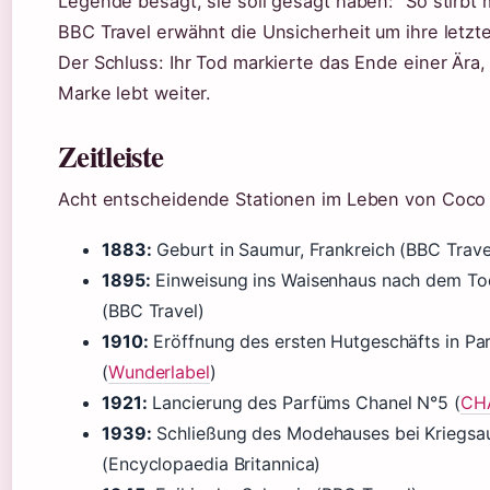
Legende besagt, sie soll gesagt haben: “So stirbt 
BBC Travel erwähnt die Unsicherheit um ihre letz
Der Schluss: Ihr Tod markierte das Ende einer Ära,
Marke lebt weiter.
Zeitleiste
Acht entscheidende Stationen im Leben von Coco
1883:
Geburt in Saumur, Frankreich (BBC Trave
1895:
Einweisung ins Waisenhaus nach dem To
(BBC Travel)
1910:
Eröffnung des ersten Hutgeschäfts in Par
(
Wunderlabel
)
1921:
Lancierung des Parfüms Chanel N°5 (
CH
1939:
Schließung des Modehauses bei Kriegsa
(Encyclopaedia Britannica)