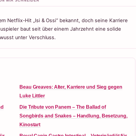
VON MIA SCHNEIDER
m Netflix-Hit „Isi & Ossi“ bekannt, doch seine Karriere
spieler baut seit über einem Jahrzehnt eine solide
ewusst unter Verschluss.
Beau Greaves: Alter, Karriere und Sieg gegen
Luke Littler
nd
Die Tribute von Panem – The Ballad of
Songbirds and Snakes – Handlung, Besetzung,
Kinostart
ür
Royal Canin Gastro Intestinal – Veterinärdiät für