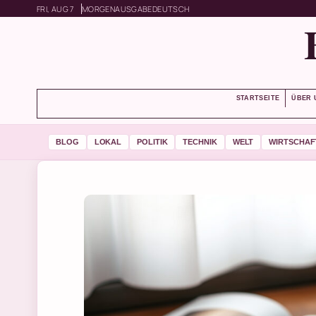
FRI, AUG 7
MORGENAUSGABE
DEUTSCH
STARTSEITE
ÜBER 
BLOG
LOKAL
POLITIK
TECHNIK
WELT
WIRTSCHAF