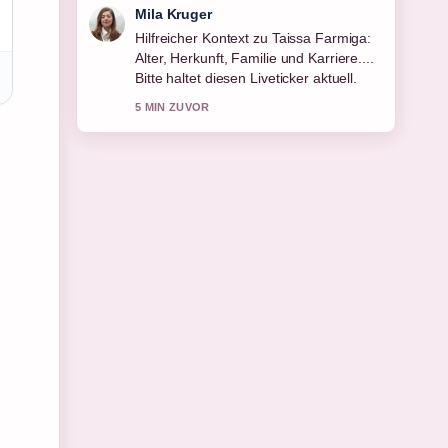
Jonas Wagner
Die Berichterstattung zu Rolf
Seelmann-Eggebert: Tod, Familie und
Leben wirkt solide und sehr gut
nachvollziehbar.
7 MIN ZUVOR