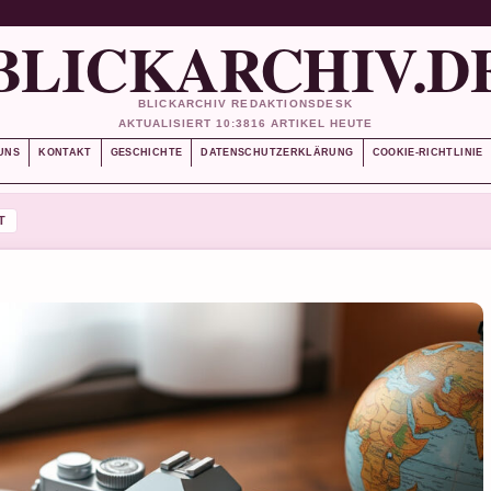
BLICKARCHIV.D
BLICKARCHIV REDAKTIONSDESK
AKTUALISIERT 10:38
16 ARTIKEL HEUTE
UNS
KONTAKT
GESCHICHTE
DATENSCHUTZERKLÄRUNG
COOKIE-RICHTLINIE
T