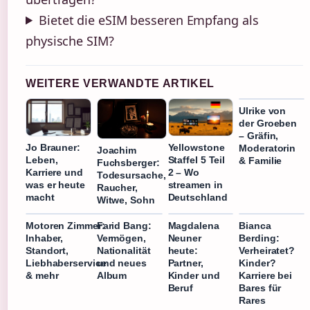
Bietet die eSIM besseren Empfang als
physische SIM?
WEITERE VERWANDTE ARTIKEL
Ulrike von
der Groeben
– Gräfin,
Jo Brauner:
Yellowstone
Moderatorin
Joachim
Leben,
Staffel 5 Teil
& Familie
Fuchsberger:
Karriere und
2 – Wo
Todesursache,
was er heute
streamen in
Raucher,
macht
Deutschland
Witwe, Sohn
Motoren Zimmer:
Farid Bang:
Magdalena
Bianca
Inhaber,
Vermögen,
Neuner
Berding:
Standort,
Nationalität
heute:
Verheiratet?
Liebhaberservice
und neues
Partner,
Kinder?
& mehr
Album
Kinder und
Karriere bei
Beruf
Bares für
Rares