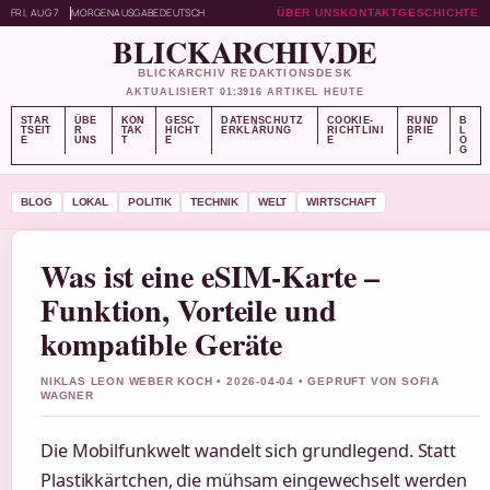
FRI, AUG 7
MORGENAUSGABE
DEUTSCH
ÜBER UNS
KONTAKT
GESCHICHTE
BLICKARCHIV.DE
BLICKARCHIV REDAKTIONSDESK
AKTUALISIERT 01:39
16 ARTIKEL HEUTE
STAR
ÜBE
KON
GESC
DATENSCHUTZ
COOKIE-
RUND
B
TSEIT
R
TAK
HICHT
ERKLÄRUNG
RICHTLINI
BRIE
L
E
UNS
T
E
E
F
O
G
BLOG
LOKAL
POLITIK
TECHNIK
WELT
WIRTSCHAFT
Was ist eine eSIM-Karte –
Funktion, Vorteile und
kompatible Geräte
NIKLAS LEON WEBER KOCH • 2026-04-04 • GEPRUFT VON SOFIA
WAGNER
Die Mobilfunkwelt wandelt sich grundlegend. Statt
Plastikkärtchen, die mühsam eingewechselt werden