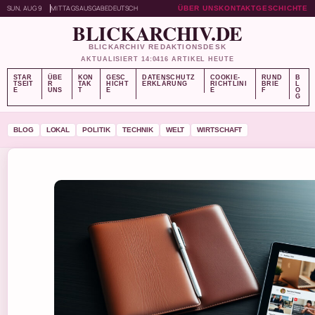
SUN, AUG 9
MITTAGSAUSGABE
DEUTSCH
ÜBER UNS
KONTAKT
GESCHICHTE
BLICKARCHIV.DE
BLICKARCHIV REDAKTIONSDESK
AKTUALISIERT 14:04
16 ARTIKEL HEUTE
STAR
ÜBE
KON
GESC
DATENSCHUTZ
COOKIE-
RUND
B
TSEIT
R
TAK
HICHT
ERKLÄRUNG
RICHTLINI
BRIE
L
E
UNS
T
E
E
F
O
G
BLOG
LOKAL
POLITIK
TECHNIK
WELT
WIRTSCHAFT