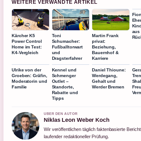
WEITERE VERWANDTE ARTIKEL
Fio
Ehe
Kind
aus
Kärcher K5
Toni
Martin Frank
Rüc
Power Control
Schumacher:
privat:
Home im Test:
Fußballtorwart
Beziehung,
K4-Vergleich
und
Bauernhof &
Dragsterfahrer
Karriere
Ulrike von der
Kennel und
Daniel Thioune:
Ger
Groeben: Gräfin,
Schmenger
Werdegang,
Tre
Moderatorin und
Outlet –
Gehalt und
Shak
Familie
Standorte,
Werder Bremen
Fre
Rabatte und
Ver
Tipps
UBER DEN AUTOR
Niklas Leon Weber Koch
Wir veröffentlichen täglich faktenbasierte Bericht
laufender redaktioneller Prüfung.