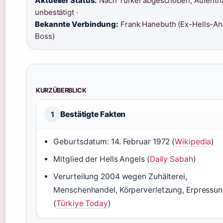
Aktueller Status:
Nach Türkei abgeschoben, Aufentha
unbestätigt ·
Bekannte Verbindung:
Frank Hanebuth (Ex-Hells-An
Boss)
KURZÜBERBLICK
Bestätigte Fakten
1
Geburtsdatum: 14. Februar 1972 (
Wikipedia
)
Mitglied der Hells Angels (
Daily Sabah
)
Verurteilung 2004 wegen Zuhälterei,
Menschenhandel, Körperverletzung, Erpressu
(
Türkiye Today
)