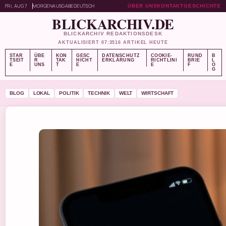
FRI, AUG 7
MORGENAUSGABE
DEUTSCH
ÜBER UNS
KONTAKT
GESCHICHTE
BLICKARCHIV.DE
BLICKARCHIV REDAKTIONSDESK
AKTUALISIERT 07:35
16 ARTIKEL HEUTE
STAR
ÜBE
KON
GESC
DATENSCHUTZ
COOKIE-
RUND
B
TSEIT
R
TAK
HICHT
ERKLÄRUNG
RICHTLINI
BRIE
L
E
UNS
T
E
E
F
O
G
BLOG
LOKAL
POLITIK
TECHNIK
WELT
WIRTSCHAFT