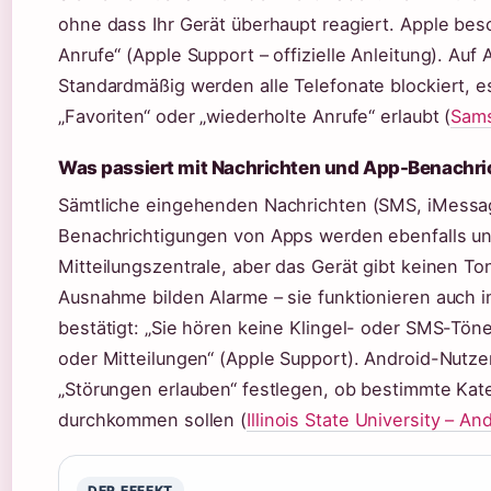
ohne dass Ihr Gerät überhaupt reagiert. Apple besc
Anrufe“ (Apple Support – offizielle Anleitung). Auf
Standardmäßig werden alle Telefonate blockiert, 
„Favoriten“ oder „wiederholte Anrufe“ erlaubt (
Sams
Was passiert mit Nachrichten und App-Benachr
Sämtliche eingehenden Nachrichten (SMS, iMess
Benachrichtigungen von Apps werden ebenfalls unt
Mitteilungszentrale, aber das Gerät gibt keinen Ton
Ausnahme bilden Alarme – sie funktionieren auch 
bestätigt: „Sie hören keine Klingel- oder SMS-Tön
oder Mitteilungen“ (Apple Support). Android-Nutze
„Störungen erlauben“ festlegen, ob bestimmte Kat
durchkommen sollen (
Illinois State University – A
DER EFFEKT