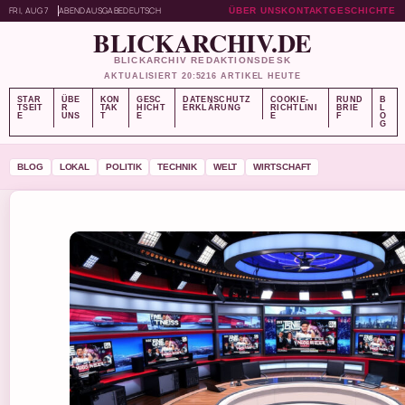
FRI, AUG 7
ABENDAUSGABE
DEUTSCH
ÜBER UNS
KONTAKT
GESCHICHTE
BLICKARCHIV.DE
BLICKARCHIV REDAKTIONSDESK
AKTUALISIERT 20:52
16 ARTIKEL HEUTE
STAR
ÜBE
KON
GESC
DATENSCHUTZ
COOKIE-
RUND
B
TSEIT
R
TAK
HICHT
ERKLÄRUNG
RICHTLINI
BRIE
L
E
UNS
T
E
E
F
O
G
BLOG
LOKAL
POLITIK
TECHNIK
WELT
WIRTSCHAFT