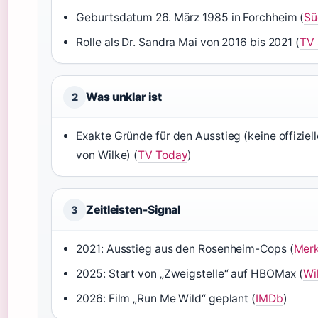
Geburtsdatum 26. März 1985 in Forchheim (
Sü
Rolle als Dr. Sandra Mai von 2016 bis 2021 (
TV 
Was unklar ist
2
Exakte Gründe für den Ausstieg (keine offizie
von Wilke) (
TV Today
)
Zeitleisten-Signal
3
2021: Ausstieg aus den Rosenheim-Cops (
Mer
2025: Start von „Zweigstelle“ auf HBOMax (
Wi
2026: Film „Run Me Wild“ geplant (
IMDb
)