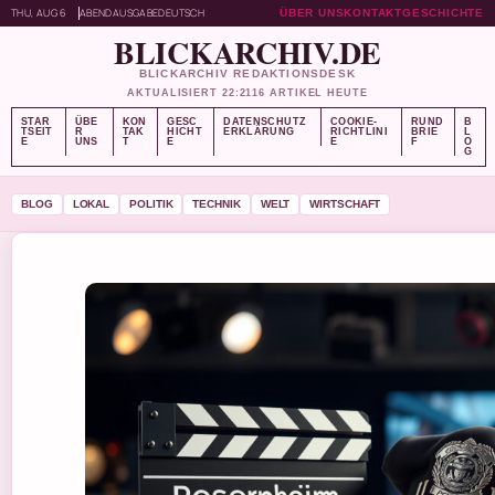
THU, AUG 6
ABENDAUSGABE
DEUTSCH
ÜBER UNS
KONTAKT
GESCHICHTE
BLICKARCHIV.DE
BLICKARCHIV REDAKTIONSDESK
AKTUALISIERT 22:21
16 ARTIKEL HEUTE
STAR
ÜBE
KON
GESC
DATENSCHUTZ
COOKIE-
RUND
B
TSEIT
R
TAK
HICHT
ERKLÄRUNG
RICHTLINI
BRIE
L
E
UNS
T
E
E
F
O
G
BLOG
LOKAL
POLITIK
TECHNIK
WELT
WIRTSCHAFT