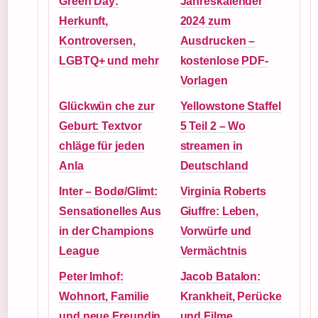
Green Day:
Jahreskalender
Herkunft,
2024 zum
Kontroversen,
Ausdrucken –
LGBTQ+ und mehr
kostenlose PDF-
Vorlagen
Glückwün che zur
Yellowstone Staffel
Geburt: Textvor
5 Teil 2 – Wo
chläge für jeden
streamen in
Anla
Deutschland
Inter – Bodø/Glimt:
Virginia Roberts
Sensationelles Aus
Giuffre: Leben,
in der Champions
Vorwürfe und
League
Vermächtnis
Peter Imhof:
Jacob Batalon:
Wohnort, Familie
Krankheit, Perücke
und neue Freundin
und Filme