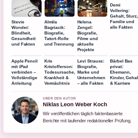
Demi
Vollering:
Gehalt, Sturz,
Familie und
Stevie
Almila
Helena
alle Fakten
Wonder:
Bagriacik:
Zengel:
Blindheit,
Biografie,
Biografie,
Gesundheit
Tatort-Rolle
Filme und
und Fakten
und Trennung
aktuelle
Projekte
Apple Pencil
Kris
Levi Strauss:
Bärbel Bas
mit iPad
Kristofferson:
Biografie,
privat:
verbinden –
Todesursache,
Marke und
Ehemann,
Vollständige
Krankheit &
Unternehmen
Kinder, Gehal
Anleitung
Vermächtnis
– alle Fakten
& Karriere
UBER DEN AUTOR
Niklas Leon Weber Koch
Wir veröffentlichen täglich faktenbasierte
Berichte mit laufender redaktioneller Prüfung.