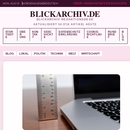
MON, AUG 10
MORGENAUSGABE
DEUTSCH
ÜBER UNS
KONTAKT
GESCHICHTE
BLICKARCHIV.DE
BLICKARCHIV REDAKTIONSDESK
AKTUALISIERT 04:37
16 ARTIKEL HEUTE
STAR
ÜBE
KON
GESC
DATENSCHUTZ
COOKIE-
RUND
B
TSEIT
R
TAK
HICHT
ERKLÄRUNG
RICHTLINI
BRIE
L
E
UNS
T
E
E
F
O
G
BLOG
LOKAL
POLITIK
TECHNIK
WELT
WIRTSCHAFT