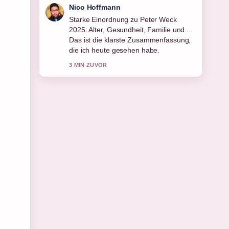
Hannah Weber
Verfolge Taissa Farmiga: Alter,
Herkunft, Familie und Karriere... genau
– schaetze den ausgewogenen Ton
hier.
5 MIN ZUVOR