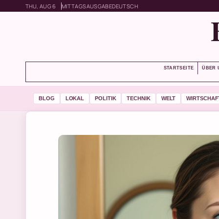
THU, AUG 6
MITTAGSAUSGABE
DEUTSCH
STARTSEITE
ÜBER 
BLOG
LOKAL
POLITIK
TECHNIK
WELT
WIRTSCHAF