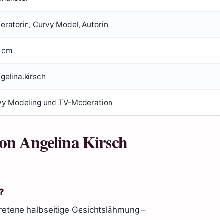
ratorin, Curvy Model, Autorin
 cm
elina.kirsch
vy Modeling und TV-Moderation
von Angelina Kirsch
?
etretene halbseitige Gesichtslähmung –