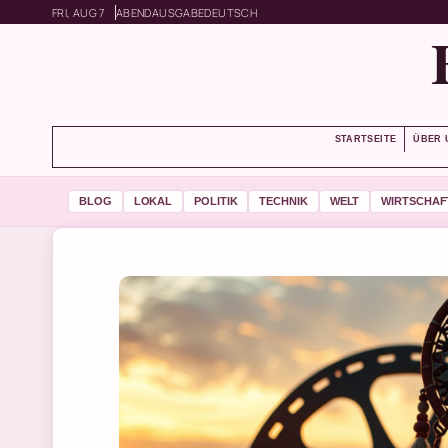
FRI, AUG 7
ABENDAUSGABE
DEUTSCH
STARTSEITE
ÜBER 
BLOG
LOKAL
POLITIK
TECHNIK
WELT
WIRTSCHAF