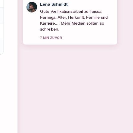
Felix Meyer
Starke Einordnung zu Rolf Seelmann-
Eggebert: Tod, Familie und Leben. Das
ist die klarste Zusammenfassung, die
ich heute gesehen habe.
9 MIN ZUVOR