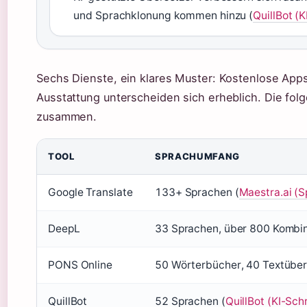
und Sprachklonung kommen hinzu (
QuillBot (
Sechs Dienste, ein klares Muster: Kostenlose App
Ausstattung unterscheiden sich erheblich. Die fol
zusammen.
TOOL
SPRACHUMFANG
Google Translate
133+ Sprachen (
Maestra.ai (
DeepL
33 Sprachen, über 800 Kombin
PONS Online
50 Wörterbücher, 40 Textüber
QuillBot
52 Sprachen (
QuillBot (KI-Sch