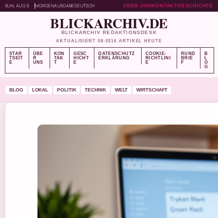
SUN, AUG 9
MORGENAUSGABE
DEUTSCH
ÜBER UNS
KONTAKT
GESCHICHTE
BLICKARCHIV.DE
BLICKARCHIV REDAKTIONSDESK
AKTUALISIERT 08:03
16 ARTIKEL HEUTE
STAR
ÜBE
KON
GESC
DATENSCHUTZ
COOKIE-
RUND
B
TSEIT
R
TAK
HICHT
ERKLÄRUNG
RICHTLINI
BRIE
L
E
UNS
T
E
E
F
O
G
BLOG
LOKAL
POLITIK
TECHNIK
WELT
WIRTSCHAFT