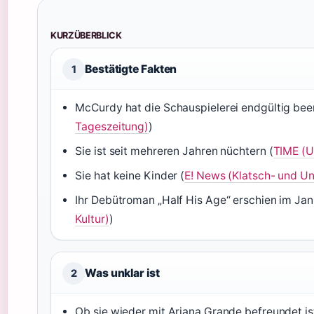
KURZÜBERBLICK
Bestätigte Fakten
1
McCurdy hat die Schauspielerei endgültig bee
Tageszeitung)
)
Sie ist seit mehreren Jahren nüchtern (
TIME (U
Sie hat keine Kinder (
E! News (Klatsch- und Un
Ihr Debütroman „Half His Age“ erschien im Jan
Kultur)
)
Was unklar ist
2
Ob sie wieder mit Ariana Grande befreundet ist