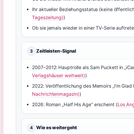
Ihr aktueller Beziehungsstatus (keine öffentlic
Tageszeitung)
)
Ob sie jemals wieder in einer TV-Serie auftrete
Zeitleisten-Signal
3
2007–2012: Hauptrolle als Sam Puckett in „iCar
Verlagshäuser weltweit)
)
2022: Veröffentlichung des Memoirs „I’m Glad
Nachrichtenmagazin)
)
2026: Roman „Half His Age“ erscheint (
Los Ang
Wie es weitergeht
4