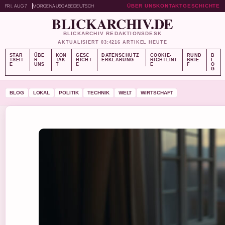
FRI, AUG 7
MORGENAUSGABE
DEUTSCH
ÜBER UNS
KONTAKT
GESCHICHTE
BLICKARCHIV.DE
BLICKARCHIV REDAKTIONSDESK
AKTUALISIERT 03:42
16 ARTIKEL HEUTE
STAR
ÜBE
KON
GESC
DATENSCHUTZ
COOKIE-
RUND
B
TSEIT
R
TAK
HICHT
ERKLÄRUNG
RICHTLINI
BRIE
L
E
UNS
T
E
E
F
O
G
BLOG
LOKAL
POLITIK
TECHNIK
WELT
WIRTSCHAFT