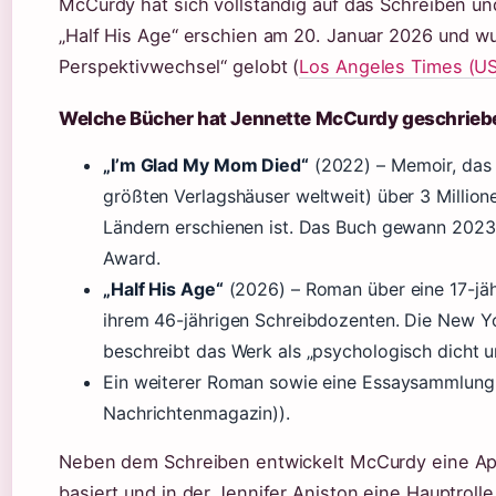
McCurdy hat sich vollständig auf das Schreiben un
„Half His Age“ erschien am 20. Januar 2026 und wur
Perspektivwechsel“ gelobt (
Los Angeles Times (US
Welche Bücher hat Jennette McCurdy geschrieb
„I’m Glad My Mom Died“
(2022) – Memoir, das 
größten Verlagshäuser weltweit) über 3 Million
Ländern erschienen ist. Das Buch gewann 2023
Award.
„Half His Age“
(2026) – Roman über eine 17-jäh
ihrem 46-jährigen Schreibdozenten. Die New Y
beschreibt das Werk als „psychologisch dicht u
Ein weiterer Roman sowie eine Essaysammlung 
Nachrichtenmagazin)).
Neben dem Schreiben entwickelt McCurdy eine App
basiert und in der Jennifer Aniston eine Hauptrol