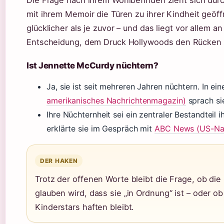
Die Frage nach ihrem Wohlbefinden zieht sich durc
mit ihrem Memoir die Türen zu ihrer Kindheit geöffn
glücklicher als je zuvor – und das liegt vor allem 
Entscheidung, dem Druck Hollywoods den Rücken 
Ist Jennette McCurdy nüchtern?
Ja, sie ist seit mehreren Jahren nüchtern. In ei
amerikanisches Nachrichtenmagazin)
sprach si
Ihre Nüchternheit sei ein zentraler Bestandteil
erklärte sie im Gespräch mit
ABC News (US-Nac
DER HAKEN
Trotz der offenen Worte bleibt die Frage, ob die Ö
glauben wird, dass sie „in Ordnung“ ist – oder o
Kinderstars haften bleibt.