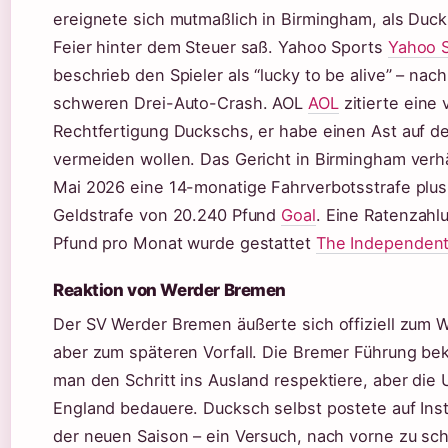
ereignete sich mutmaßlich in Birmingham, als Duc
Feier hinter dem Steuer saß. Yahoo Sports
Yahoo 
beschrieb den Spieler als “lucky to be alive” – nac
schweren Drei-Auto-Crash. AOL
AOL
zitierte eine 
Rechtfertigung Duckschs, er habe einen Ast auf de
vermeiden wollen. Das Gericht in Birmingham verh
Mai 2026 eine 14-monatige Fahrverbotsstrafe plus
Geldstrafe von 20.240 Pfund
Goal
. Eine Ratenzahl
Pfund pro Monat wurde gestattet
The Independen
Reaktion von Werder Bremen
Der SV Werder Bremen äußerte sich offiziell zum W
aber zum späteren Vorfall. Die Bremer Führung bek
man den Schritt ins Ausland respektiere, aber die
England bedauere. Ducksch selbst postete auf Inst
der neuen Saison – ein Versuch, nach vorne zu sc