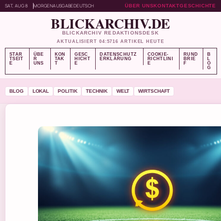
SAT, AUG 8
MORGENAUSGABE
DEUTSCH
ÜBER UNS
KONTAKT
GESCHICHTE
BLICKARCHIV.DE
BLICKARCHIV REDAKTIONSDESK
AKTUALISIERT 04:57
16 ARTIKEL HEUTE
STAR
ÜBE
KON
GESC
DATENSCHUTZ
COOKIE-
RUND
B
TSEIT
R
TAK
HICHT
ERKLÄRUNG
RICHTLINI
BRIE
L
E
UNS
T
E
E
F
O
G
BLOG
LOKAL
POLITIK
TECHNIK
WELT
WIRTSCHAFT