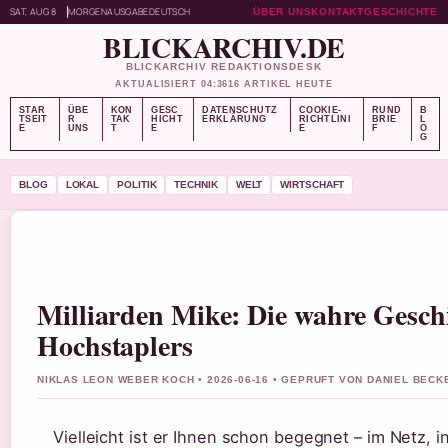
SAT, AUG 8
MORGENAUSGABE
DEUTSCH
ÜBER UNS
KONTAKT
GESCHICHTE
BLICKARCHIV.DE
BLICKARCHIV REDAKTIONSDESK
AKTUALISIERT 04:36
16 ARTIKEL HEUTE
STAR
ÜBE
KON
GESC
DATENSCHUTZ
COOKIE-
RUND
B
TSEIT
R
TAK
HICHT
ERKLÄRUNG
RICHTLINI
BRIE
L
E
UNS
T
E
E
F
O
G
BLOG
LOKAL
POLITIK
TECHNIK
WELT
WIRTSCHAFT
Milliarden Mike: Die wahre Gesch
Hochstaplers
NIKLAS LEON WEBER KOCH • 2026-06-16 • GEPRUFT VON DANIEL BECK
Vielleicht ist er Ihnen schon begegnet – im Netz, 