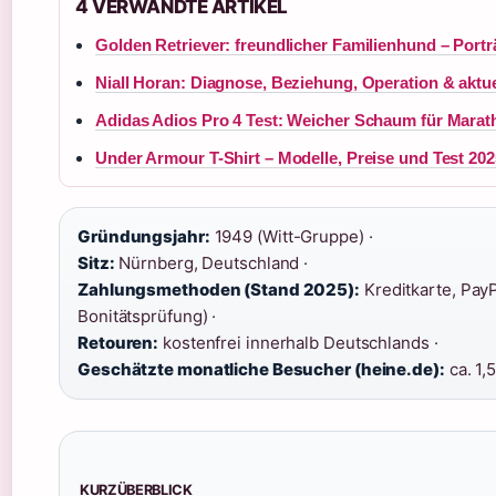
4 VERWANDTE ARTIKEL
Golden Retriever: freundlicher Familienhund – Portr
Niall Horan: Diagnose, Beziehung, Operation & aktu
Adidas Adios Pro 4 Test: Weicher Schaum für Marat
Under Armour T-Shirt – Modelle, Preise und Test 202
Gründungsjahr:
1949 (Witt-Gruppe) ·
Sitz:
Nürnberg, Deutschland ·
Zahlungsmethoden (Stand 2025):
Kreditkarte, Pay
Bonitätsprüfung) ·
Retouren:
kostenfrei innerhalb Deutschlands ·
Geschätzte monatliche Besucher (heine.de):
ca. 1,
KURZÜBERBLICK