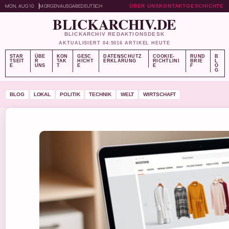
MON, AUG 10
MORGENAUSGABE
DEUTSCH
ÜBER UNS
KONTAKT
GESCHICHTE
BLICKARCHIV.DE
BLICKARCHIV REDAKTIONSDESK
AKTUALISIERT 04:50
16 ARTIKEL HEUTE
STAR
ÜBE
KON
GESC
DATENSCHUTZ
COOKIE-
RUND
B
TSEIT
R
TAK
HICHT
ERKLÄRUNG
RICHTLINI
BRIE
L
E
UNS
T
E
E
F
O
G
BLOG
LOKAL
POLITIK
TECHNIK
WELT
WIRTSCHAFT