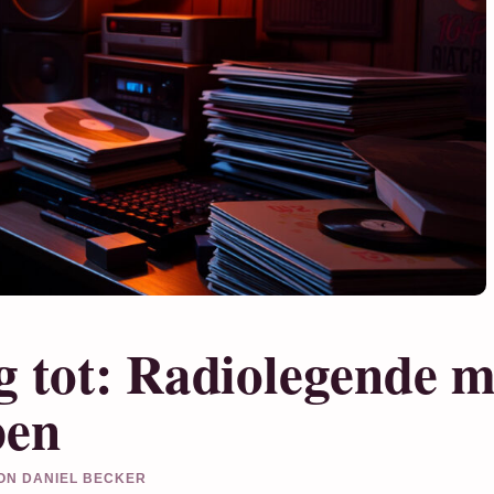
 tot: Radiolegende m
ben
VON DANIEL BECKER