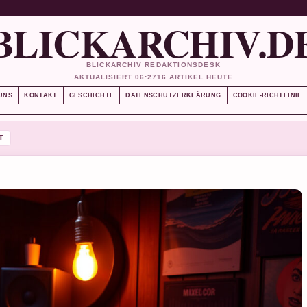
BLICKARCHIV.D
BLICKARCHIV REDAKTIONSDESK
AKTUALISIERT 06:27
16 ARTIKEL HEUTE
UNS
KONTAKT
GESCHICHTE
DATENSCHUTZERKLÄRUNG
COOKIE-RICHTLINIE
T