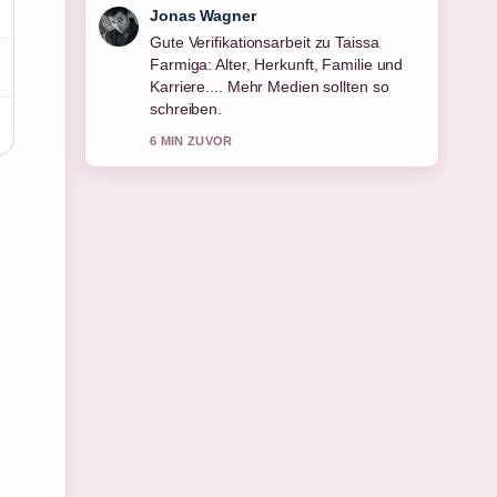
Lena Schmidt
Starke Einordnung zu Rolf Seelmann-
Eggebert: Tod, Familie und Leben. Das
ist die klarste Zusammenfassung, die
ich heute gesehen habe.
8 MIN ZUVOR