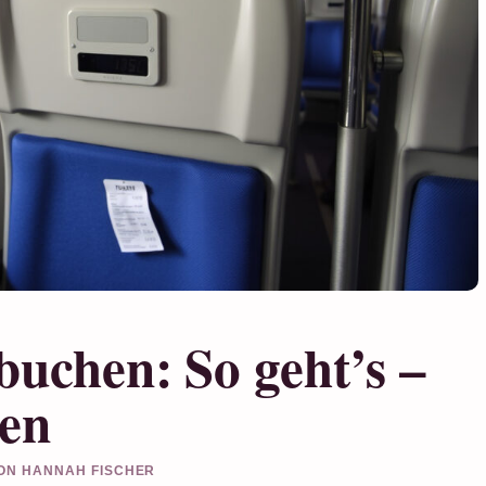
buchen: So geht’s –
ten
VON HANNAH FISCHER