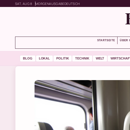
SAT, AUG 8
MORGENAUSGABE
DEUTSCH
STARTSEITE
ÜBER 
BLOG
LOKAL
POLITIK
TECHNIK
WELT
WIRTSCHAF