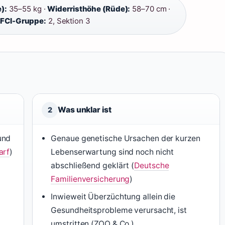
):
35–55 kg ·
Widerristhöhe (Rüde):
58–70 cm ·
·
FCI-Gruppe:
2, Sektion 3
Was unklar ist
2
und
Genaue genetische Ursachen der kurzen
arf
)
Lebenserwartung sind noch nicht
abschließend geklärt (
Deutsche
Familienversicherung
)
Inwieweit Überzüchtung allein die
Gesundheitsprobleme verursacht, ist
umstritten (ZOO & Co.)