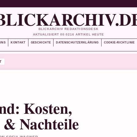
BLICKARCHIV.D
BLICKARCHIV REDAKTIONSDESK
AKTUALISIERT 00:02
16 ARTIKEL HEUTE
UNS
KONTAKT
GESCHICHTE
DATENSCHUTZERKLÄRUNG
COOKIE-RICHTLINIE
T
nd: Kosten,
 & Nachteile