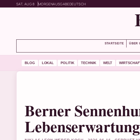
SAT, AUG 8
MORGENAUSGABE
DEUTSCH
STARTSEITE
ÜBER 
BLOG
LOKAL
POLITIK
TECHNIK
WELT
WIRTSCHAF
Berner Sennenhu
Lebenserwartung